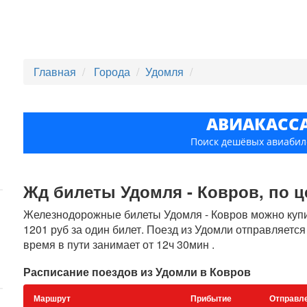
Главная
Города
Удомля
АВИАКАСС
Поиск дешёвых авиабил
Жд билеты Удомля - Ковров, по це
Железнодорожные билеты Удомля - Ковров можно купит
1201 руб за один билет. Поезд из Удомли отправляется
время в пути занимает от 12ч 30мин .
Расписание поездов из Удомли в Ковров
Маршрут
Прибытие
Отправл