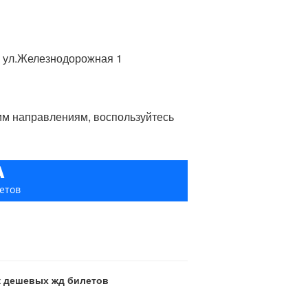
, ул.Железнодорожная 1
гим направлениям, воспользуйтесь
А
етов
ск дешевых жд билетов