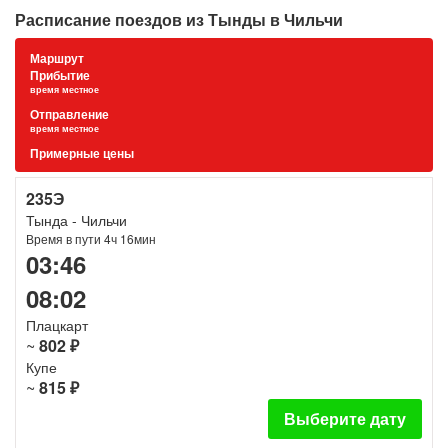
Расписание поездов из Тынды в Чильчи
Маршрут
Прибытие
время местное
Отправление
время местное
Примерные цены
235Э
Тында - Чильчи
Время в пути 4ч 16мин
03:46
08:02
Плацкарт
~
802 ₽
Купе
~
815 ₽
Выберите дату