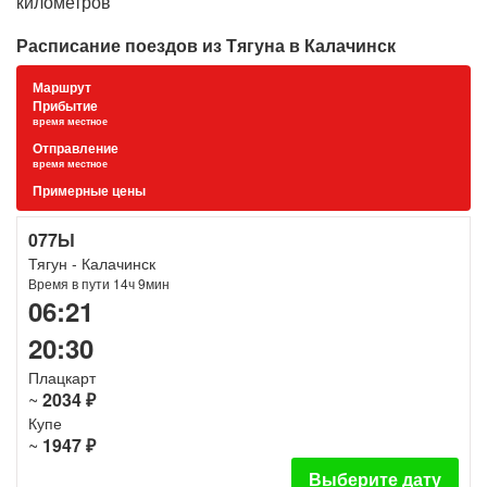
километров
Расписание поездов из Тягуна в Калачинск
Маршрут
Прибытие
время местное
Отправление
время местное
Примерные цены
077Ы
Тягун - Калачинск
Время в пути 14ч 9мин
06:21
20:30
Плацкарт
~
2034 ₽
Купе
~
1947 ₽
Выберите дату