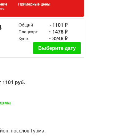
ение
Примерные цены
ное
~
1101 ₽
8
Общий
~
1476 ₽
Плацкарт
~
3246 ₽
Купе
Выберите дату
 1101 руб.
урма
йон, поселок Турма,