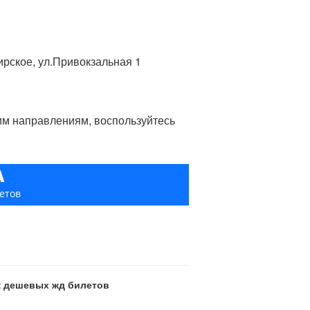
ирское, ул.Привокзальная 1
гим направлениям, воспользуйтесь
А
етов
ск дешевых жд билетов