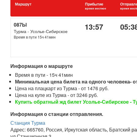
Маршрут
Прибытие
Отправл
время местное
время мест
087Ы
13:57
05:3
Турма - Усолье-Сибирское
Время в пути 15ч 41мин
Информация о маршруте
Время в пути - 15ч 41мин
Минимальная цена билета на одного человека- от
Цена на плацкарт из Турма - от 1476 руб.
Цена на купе из Турма - от 3246 руб.
Купить обратный жд билет Усолье-Сибирское - Т
Информация о станции отправления.
Станция Турма
Адрес: 665760, Россия, Иркутская область, Братский ра
ул.Станционная 3