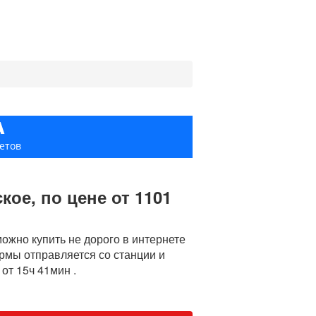
А
етов
ое, по цене от 1101
жно купить не дорого в интернете
урмы отправляется со станции и
от 15ч 41мин .
е