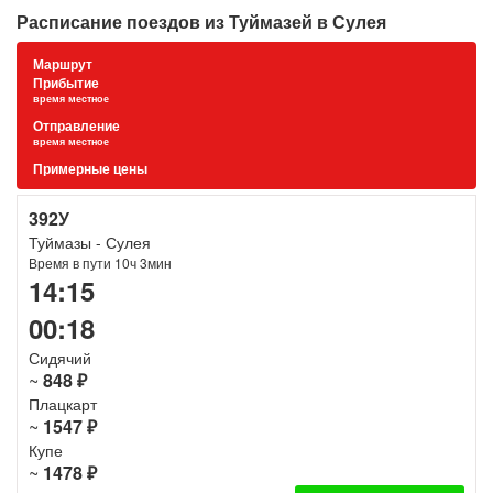
Расписание поездов из Туймазей в Сулея
Маршрут
Прибытие
время местное
Отправление
время местное
Примерные цены
392У
Туймазы - Сулея
Время в пути 10ч 3мин
14:15
00:18
Сидячий
~
848 ₽
Плацкарт
~
1547 ₽
Купе
~
1478 ₽