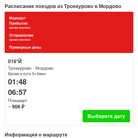
Расписание поездов из Троекурово в Мордово
Маршрут
Прибытие
время местное
Отправление
время местное
Примерные цены
016*Й
Троекурово - Мордово
Время в пути 5ч 9мин
01:48
06:57
Плацкарт
~
906 ₽
Выберите дату
Информация о маршруте