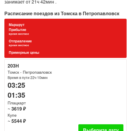
занимает от 21ч 42мин .
Расписание поездов из Томска в Петропавловск
Маршрут
Прибытие
время местное
Отправление
время местное
Примерные цены
203Н
Томск - Петропавловск
Время в пути 22ч 10мин
03:25
01:35
Плацкарт
~
3619 ₽
Купе
~
5544 ₽
Выберите дату