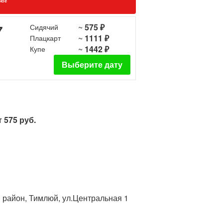
ное
~
575 ₽
7
Сидячий
~
1111 ₽
Плацкарт
~
1442 ₽
Купе
Выберите дату
 575 руб.
й район, Тимлюй, ул.Центральная 1