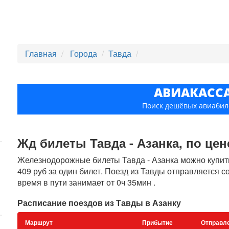
Главная
Города
Тавда
АВИАКАСС
Поиск дешёвых авиабил
Жд билеты Тавда - Азанка, по цене
Железнодорожные билеты Тавда - Азанка можно купить 
409 руб за один билет. Поезд из Тавды отправляется с
время в пути занимает от 0ч 35мин .
Расписание поездов из Тавды в Азанку
Маршрут
Прибытие
Отправл