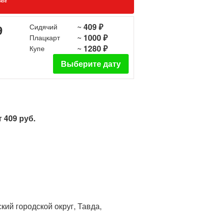
ное
~
409 ₽
9
Сидячий
~
1000 ₽
Плацкарт
~
1280 ₽
Купе
Выберите дату
 409 руб.
кий городской округ, Тавда,