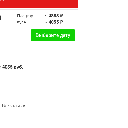
ное
~
4888 ₽
0
Плацкарт
~
4055 ₽
Купе
Выберите дату
 4055 руб.
. Вокзальная 1