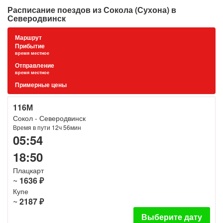
Расписание поездов из Сокола (Сухона) в
Северодвинск
Маршрут
Прибытие
время местное
Отправление
время местное
Примерные цены
116М
Сокол - Северодвинск
Время в пути 12ч 56мин
05:54
18:50
Плацкарт
~
1636 ₽
Купе
~
2187 ₽
Выберите дату