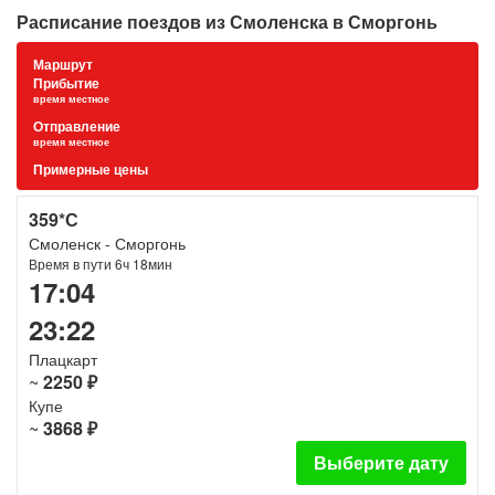
Расписание поездов из Смоленска в Сморгонь
Маршрут
Прибытие
время местное
Отправление
время местное
Примерные цены
359*С
Смоленск - Сморгонь
Время в пути 6ч 18мин
17:04
23:22
Плацкарт
~
2250 ₽
Купе
~
3868 ₽
Выберите дату