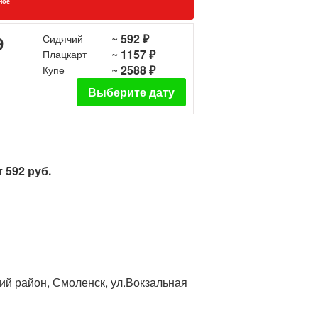
ное
~
592 ₽
9
Сидячий
~
1157 ₽
Плацкарт
~
2588 ₽
Купе
Выберите дату
 592 руб.
ий район, Смоленск, ул.Вокзальная