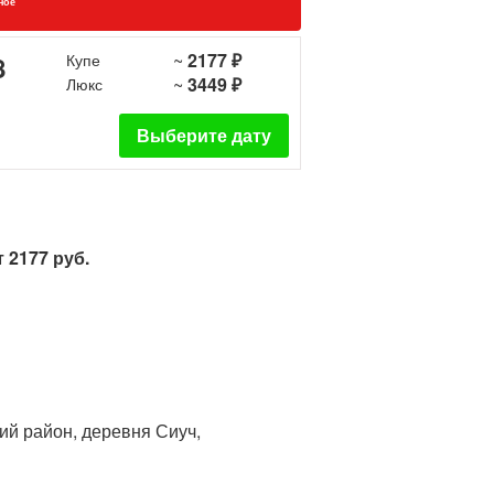
ное
~
2177 ₽
8
Купе
~
3449 ₽
Люкс
Выберите дату
 2177 руб.
ий район, деревня Сиуч,