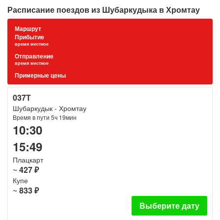
Расписание поездов из Шубаркудыка в Хромтау
Маршрут
Прибытие
время местное
Отправление
время местное
Примерные цены
037Т
Шубаркудык - Хромтау
Время в пути 5ч 19мин
10:30
15:49
Плацкарт
~
427 ₽
Купе
~
833 ₽
Выберите дату