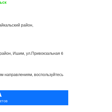
ьск
айкальский район,
 район, Ишим, ул.Привокзальная 6
гим направлениям, воспользуйтесь
А
етов