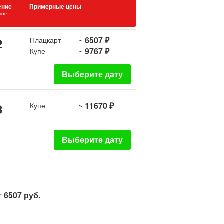
ение
Примерные цены
ное
~
6507 ₽
2
Плацкарт
~
9767 ₽
Купе
Выберите дату
~
11670 ₽
8
Купе
Выберите дату
 6507 руб.