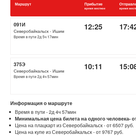
Маршрут
Прибытие
Отправл
время местное
время мест
091И
12:25
17:4
Северобайкальск - Ишим
Время в пути 2д 5ч 17мин
375Э
10:11
15:0
Северобайкальск - Ишим
Время в пути 2д 4ч 57мин
Информация о маршруте
Время в пути - 2д 4ч 57мин
Минимальная цена билета на одного человека- от
Цена на плацкарт из Северобайкальск - от 6507 руб.
Цена на купе из Северобайкальск - от 9767 руб.