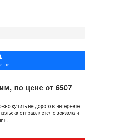
А
етов
м, по цене от 6507
но купить не дорого в интернете
йкальска отправляется с вокзала и
мин.