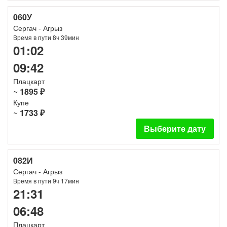
060У
Сергач - Агрыз
Время в пути 8ч 39мин
01:02
09:42
Плацкарт
~
1895 ₽
Купе
~
1733 ₽
Выберите дату
082И
Сергач - Агрыз
Время в пути 9ч 17мин
21:31
06:48
Плацкарт