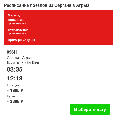
Расписание поездов из Сергача в Агрыз
Маршрут
Прибытие
время местное
Отправление
время местное
Примерные цены
096Н
Сергач - Агрыз
Время в пути 8ч 43мин
03:35
12:19
Плацкарт
~
1895 ₽
Купе
~
3398 ₽
Выберите дату