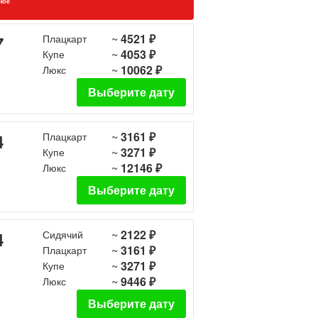
ное
~
4521 ₽
7
Плацкарт
~
4053 ₽
Купе
~
10062 ₽
Люкс
Выберите дату
~
3161 ₽
4
Плацкарт
~
3271 ₽
Купе
~
12146 ₽
Люкс
Выберите дату
~
2122 ₽
4
Сидячий
~
3161 ₽
Плацкарт
~
3271 ₽
Купе
~
9446 ₽
Люкс
Выберите дату