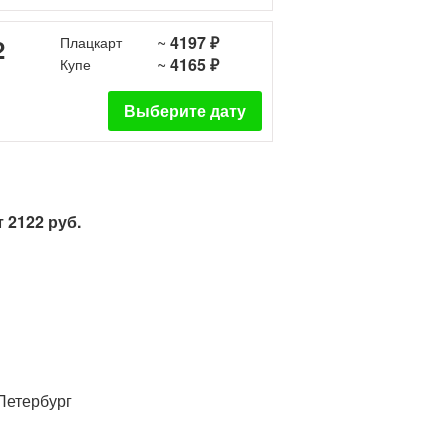
~
4197 ₽
2
Плацкарт
~
4165 ₽
Купе
Выберите дату
 2122 руб.
-Петербург