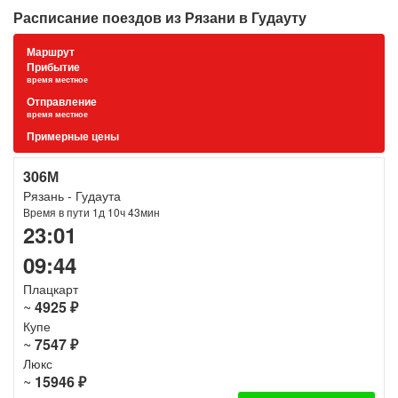
Расписание поездов из Рязани в Гудауту
Маршрут
Прибытие
время местное
Отправление
время местное
Примерные цены
306М
Рязань - Гудаута
Время в пути 1д 10ч 43мин
23:01
09:44
Плацкарт
~
4925 ₽
Купе
~
7547 ₽
Люкс
~
15946 ₽