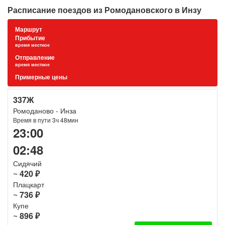
Расписание поездов из Ромодановского в Инзу
Маршрут
Прибытие
время местное
Отправление
время местное
Примерные цены
337Ж
Ромоданово - Инза
Время в пути 3ч 48мин
23:00
02:48
Сидячий
~
420 ₽
Плацкарт
~
736 ₽
Купе
~
896 ₽