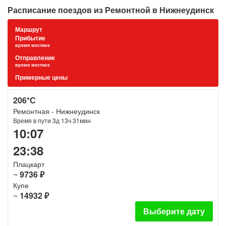
Расписание поездов из Ремонтной в Нижнеудинск
Маршрут
Прибытие
время местное
Отправление
время местное
Примерные цены
206*С
Ремонтная - Нижнеудинск
Время в пути 3д 13ч 31мин
10:07
23:38
Плацкарт
~
9736 ₽
Купе
~
14932 ₽
Выберите дату