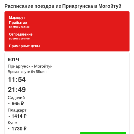
Расписание поездов из Приаргунска в Могойтуй
Маршрут
Прибытие
время местное
Отправление
время местное
Примерные цены
601Ч
Приаргунск - Могойтуй
Время в пути 9ч 55мин
11:54
21:49
Сидячий
~
665 ₽
Плацкарт
~
1414 ₽
Купе
~
1730 ₽