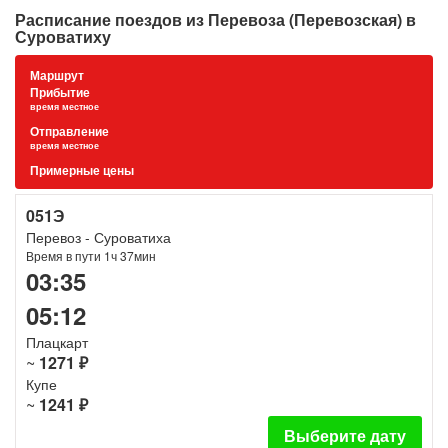
Расписание поездов из Перевоза (Перевозская) в
Суроватиху
Маршрут
Прибытие
время местное
Отправление
время местное
Примерные цены
051Э
Перевоз - Суроватиха
Время в пути 1ч 37мин
03:35
05:12
Плацкарт
~
1271 ₽
Купе
~
1241 ₽
Выберите дату