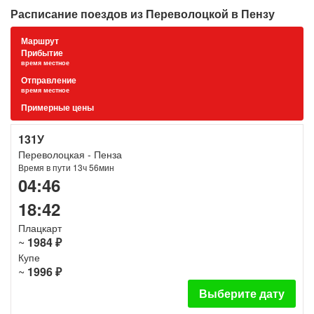
Расписание поездов из Переволоцкой в Пензу
Маршрут
Прибытие
время местное
Отправление
время местное
Примерные цены
131У
Переволоцкая - Пенза
Время в пути 13ч 56мин
04:46
18:42
Плацкарт
~
1984 ₽
Купе
~
1996 ₽
Выберите дату