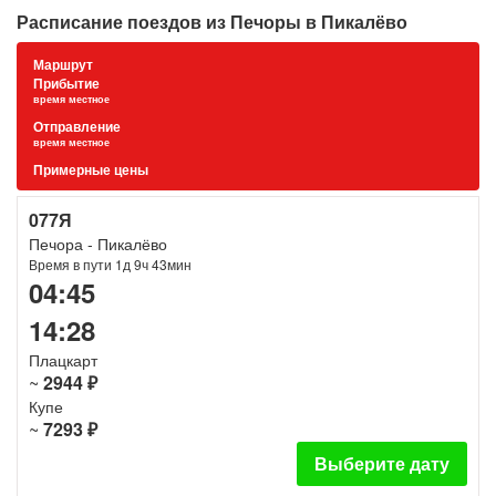
Расписание поездов из Печоры в Пикалёво
Маршрут
Прибытие
время местное
Отправление
время местное
Примерные цены
077Я
Печора - Пикалёво
Время в пути 1д 9ч 43мин
04:45
14:28
Плацкарт
~
2944 ₽
Купе
~
7293 ₽
Выберите дату