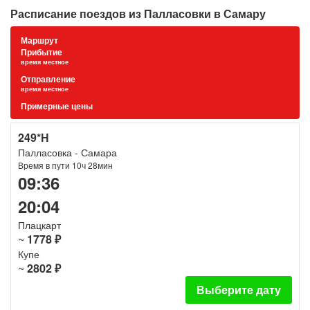
Расписание поездов из Палласовки в Самару
Маршрут
Прибытие
время местное
Отправление
время местное
Примерные цены
249*Н
Палласовка - Самара
Время в пути 10ч 28мин
09:36
20:04
Плацкарт
~
1778 ₽
Купе
~
2802 ₽
Выберите дату