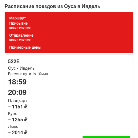
Расписание поездов из Оуса в Ивдель
Маршрут
Прибытие
время местное
Отправление
время местное
Примерные цены
522Е
Оус - Ивдель
Время в пути 1ч 10мин
18:59
20:09
Плацкарт
~
1151 ₽
Купе
~
1255 ₽
Люкс
~
2014 ₽