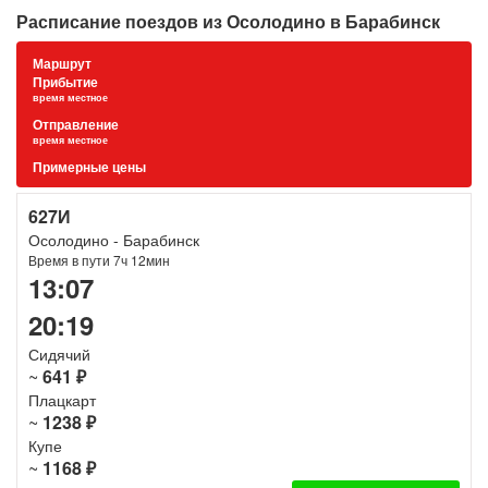
Расписание поездов из Осолодино в Барабинск
Маршрут
Прибытие
время местное
Отправление
время местное
Примерные цены
627И
Осолодино - Барабинск
Время в пути 7ч 12мин
13:07
20:19
Сидячий
~
641 ₽
Плацкарт
~
1238 ₽
Купе
~
1168 ₽