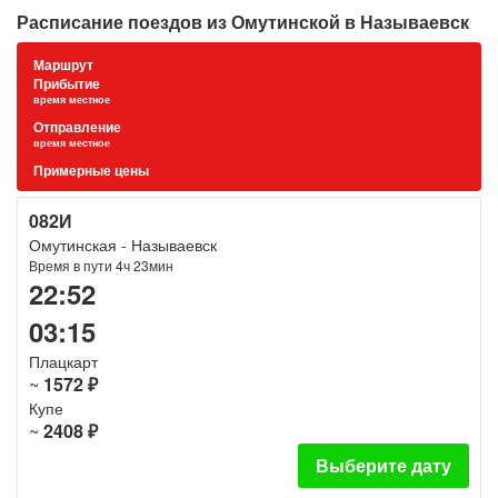
Расписание поездов из Омутинской в Называевск
Маршрут
Прибытие
время местное
Отправление
время местное
Примерные цены
082И
Омутинская - Называевск
Время в пути 4ч 23мин
22:52
03:15
Плацкарт
~
1572 ₽
Купе
~
2408 ₽
Выберите дату