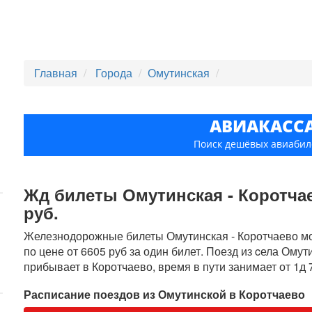
Главная
Города
Омутинская
АВИАКАСС
Поиск дешёвых авиабил
Жд билеты Омутинская - Коротчае
руб.
Железнодорожные билеты Омутинская - Коротчаево мож
по цене от 6605 руб за один билет. Поезд из cела Омут
прибывает в Коротчаево, время в пути занимает от 1д 
Расписание поездов из Омутинской в Коротчаево