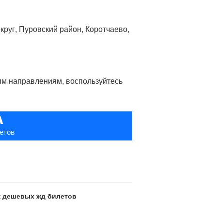
руг, Пуровский район, Коротчаево,
гим направлениям, воспользуйтесь
А
етов
ск дешевых жд билетов