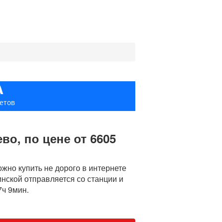
А
етов
во, по цене от 6605
но купить не дорого в интернете
инской отправляется со станции и
7ч 9мин.