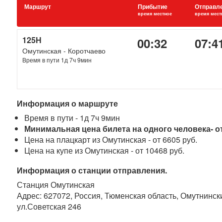
Маршрут
Прибытие
Отправл
время местное
время мест
125Н
00:32
07:4
Омутинская - Коротчаево
Время в пути 1д 7ч 9мин
Информация о маршруте
Время в пути - 1д 7ч 9мин
Минимальная цена билета на одного человека- от
Цена на плацкарт из Омутинская - от 6605 руб.
Цена на купе из Омутинская - от 10468 руб.
Информация о станции отправления.
Станция Омутинская
Адрес: 627072, Россия, Тюменская область, Омутнинск
ул.Советская 246