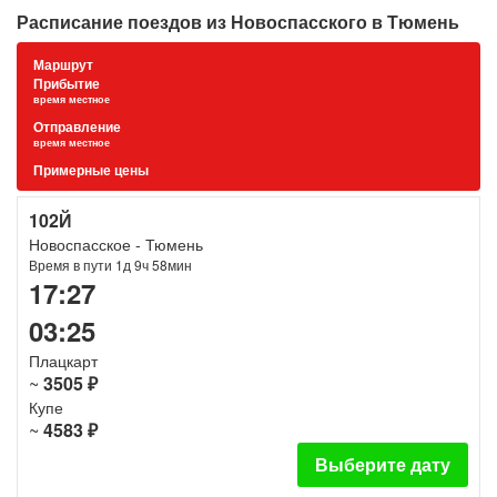
Расписание поездов из Новоспасского в Тюмень
Маршрут
Прибытие
время местное
Отправление
время местное
Примерные цены
102Й
Новоспасское - Тюмень
Время в пути 1д 9ч 58мин
17:27
03:25
Плацкарт
~
3505 ₽
Купе
~
4583 ₽
Выберите дату