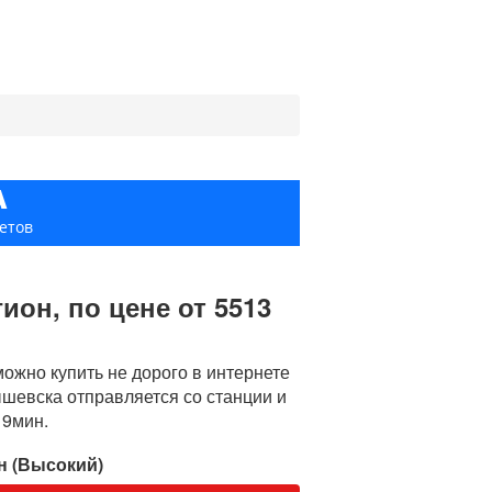
А
етов
он, по цене от 5513
жно купить не дорого в интернете
ышевска отправляется со станции и
19мин.
н (Высокий)