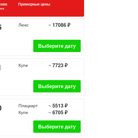
ение
Примерные цены
ное
~
17086 ₽
5
Люкс
Выберите дату
~
7723 ₽
1
Купе
Выберите дату
~
5513 ₽
0
Плацкарт
~
6705 ₽
Купе
Выберите дату