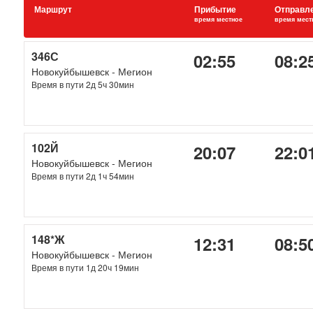
Маршрут
Прибытие
Отправл
время местное
время мест
346С
02:55
08:2
Новокуйбышевск - Мегион
Время в пути 2д 5ч 30мин
102Й
20:07
22:0
Новокуйбышевск - Мегион
Время в пути 2д 1ч 54мин
148*Ж
12:31
08:5
Новокуйбышевск - Мегион
Время в пути 1д 20ч 19мин