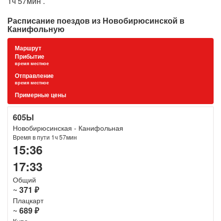
1ч 57мин .
Расписание поездов из Новобирюсинской в
Канифольную
Маршрут
Прибытие
время местное
Отправление
время местное
Примерные цены
605Ы
Новобирюсинская - Канифольная
Время в пути 1ч 57мин
15:36
17:33
Общий
~
371 ₽
Плацкарт
~
689 ₽