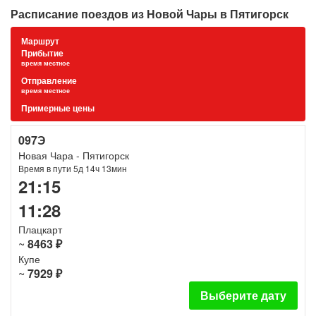
Расписание поездов из Новой Чары в Пятигорск
Маршрут
Прибытие
время местное
Отправление
время местное
Примерные цены
097Э
Новая Чара - Пятигорск
Время в пути 5д 14ч 13мин
21:15
11:28
Плацкарт
~
8463 ₽
Купе
~
7929 ₽
Выберите дату