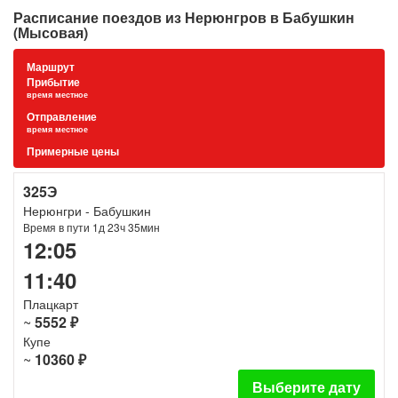
Расписание поездов из Нерюнгров в Бабушкин
(Мысовая)
Маршрут
Прибытие
время местное
Отправление
время местное
Примерные цены
325Э
Нерюнгри - Бабушкин
Время в пути 1д 23ч 35мин
12:05
11:40
Плацкарт
~
5552 ₽
Купе
~
10360 ₽
Выберите дату