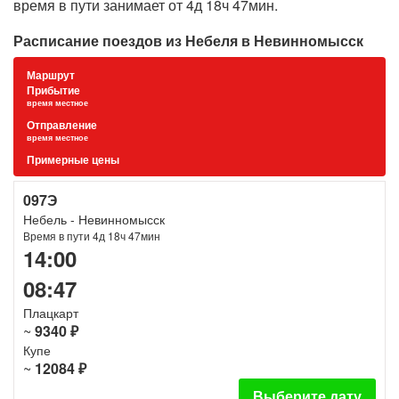
время в пути занимает от 4д 18ч 47мин.
Расписание поездов из Небеля в Невинномысск
Маршрут
Прибытие
время местное
Отправление
время местное
Примерные цены
097Э
Небель - Невинномысск
Время в пути 4д 18ч 47мин
14:00
08:47
Плацкарт
~
9340 ₽
Купе
~
12084 ₽
Выберите дату