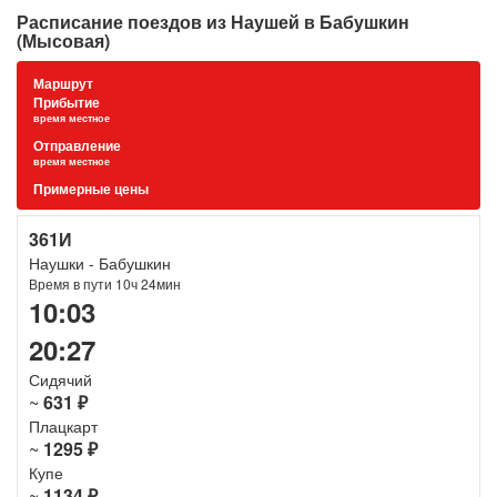
Расписание поездов из Наушей в Бабушкин
(Мысовая)
Маршрут
Прибытие
время местное
Отправление
время местное
Примерные цены
361И
Наушки - Бабушкин
Время в пути 10ч 24мин
10:03
20:27
Сидячий
~
631 ₽
Плацкарт
~
1295 ₽
Купе
~
1134 ₽