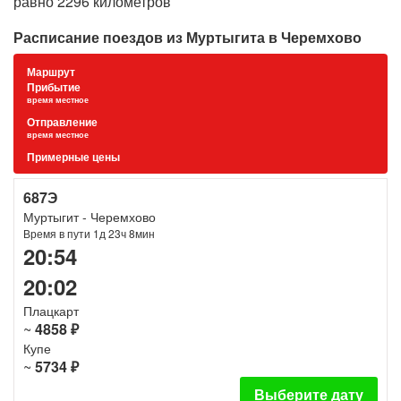
равно 2296 километров
Расписание поездов из Муртыгита в Черемхово
Маршрут
Прибытие
время местное
Отправление
время местное
Примерные цены
687Э
Муртыгит - Черемхово
Время в пути 1д 23ч 8мин
20:54
20:02
Плацкарт
~
4858 ₽
Купе
~
5734 ₽
Выберите дату