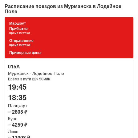
Расписание поездов из Мурманска в Лодейное
Поле
Маршрут
Прибытие
время местное
Отправление
время местное
Примерные цены
015А
Мурманск - Лодейное Поле
Время в пути 22ч 50мин
19:45
18:35
Плацкарт
~
2805 ₽
Купе
~
4259 ₽
Люкс
~
11008 ₽