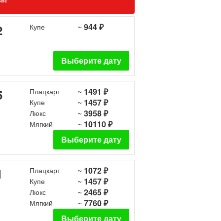
ное
~
944 ₽
2
Купе
Выберите дату
~
1491 ₽
5
Плацкарт
~
1457 ₽
Купе
~
3958 ₽
Люкс
~
10110 ₽
Мягкий
Выберите дату
~
1072 ₽
1
Плацкарт
~
1457 ₽
Купе
~
2465 ₽
Люкс
~
7760 ₽
Мягкий
Выберите дату