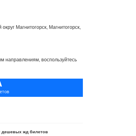
й округ Магнитогорск, Магнитогорск,
гим направлениям, воспользуйтесь
А
етов
ск дешевых жд билетов