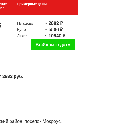
ение
Примерные цены
ное
~
2882 ₽
6
Плацкарт
~
5506 ₽
Купе
~
10540 ₽
Люкс
Выберите дату
 2882 руб.
ский район, поселок Мокроус,