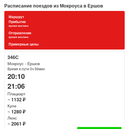
Расписание поездов из Мокроуса в Ершов
Маршрут
Прибытие
время местное
Отправление
время местное
Примерные цены
346С
Мокроус - Ершов
Время в пути 0ч 56мин
20:10
21:06
Плацкарт
~
1132 ₽
Купе
~
1280 ₽
Люкс
~
2061 ₽