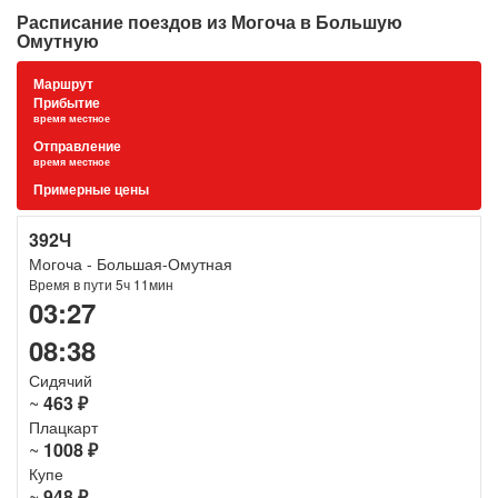
Расписание поездов из Могоча в Большую
Омутную
Маршрут
Прибытие
время местное
Отправление
время местное
Примерные цены
392Ч
Могоча - Большая-Омутная
Время в пути 5ч 11мин
03:27
08:38
Сидячий
~
463 ₽
Плацкарт
~
1008 ₽
Купе
~
948 ₽