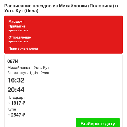
Расписание поездов из Михайловки (Половина) в
Усть Кут (Лена)
Маршрут
Прибытие
время местное
Отправление
время местное
Примерные цены
087И
Михайловка - Усть-Кут
Время в пути 1д 4ч 12мин
16:32
20:44
Плацкарт
~
1817 ₽
Купе
~
2547 ₽
Выберите дату