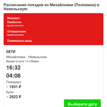
Расписание поездов из Михайловки (Половина) в
Невельскую
Маршрут
Прибытие
время местное
Отправление
время местное
Примерные цены
087И
Михайловка - Невельская
Время в пути 11ч 36мин
16:32
04:08
Плацкарт
~
1931 ₽
Купе
~
2622 ₽
Выберите дату