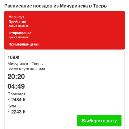
Расписание поездов из Мичуринска в Тверь
Маршрут
Прибытие
время местное
Отправление
время местное
Примерные цены
109Ж
Мичуринск - Тверь
Время в пути 8ч 28мин
20:20
04:49
Плацкарт
~
2484 ₽
Купе
~
2243 ₽
Выберите дату