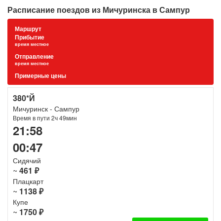
Расписание поездов из Мичуринска в Сампур
Маршрут
Прибытие
время местное
Отправление
время местное
Примерные цены
380*Й
Мичуринск - Сампур
Время в пути 2ч 49мин
21:58
00:47
Сидячий
~
461 ₽
Плацкарт
~
1138 ₽
Купе
~
1750 ₽