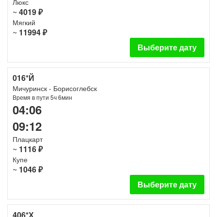
Люкс
~
4019 ₽
Мягкий
~
11994 ₽
Выберите дату
016*Й
Мичуринск - Борисоглебск
Время в пути 5ч 6мин
04:06
09:12
Плацкарт
~
1116 ₽
Купе
~
1046 ₽
Выберите дату
406*Х