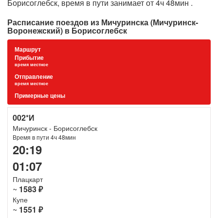
Борисоглебск, время в пути занимает от 4ч 48мин .
Расписание поездов из Мичуринска (Мичуринск-
Воронежский) в Борисоглебск
Маршрут
Прибытие
время местное
Отправление
время местное
Примерные цены
002*И
Мичуринск - Борисоглебск
Время в пути 4ч 48мин
20:19
01:07
Плацкарт
~
1583 ₽
Купе
~
1551 ₽