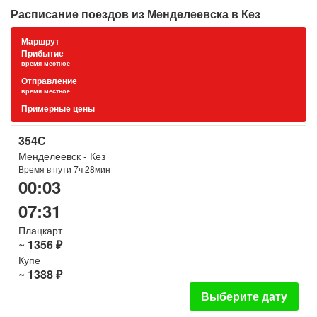
Расписание поездов из Менделеевска в Кез
Маршрут
Прибытие
время местное
Отправление
время местное
Примерные цены
354С
Менделеевск - Кез
Время в пути 7ч 28мин
00:03
07:31
Плацкарт
~
1356 ₽
Купе
~
1388 ₽
Выберите дату