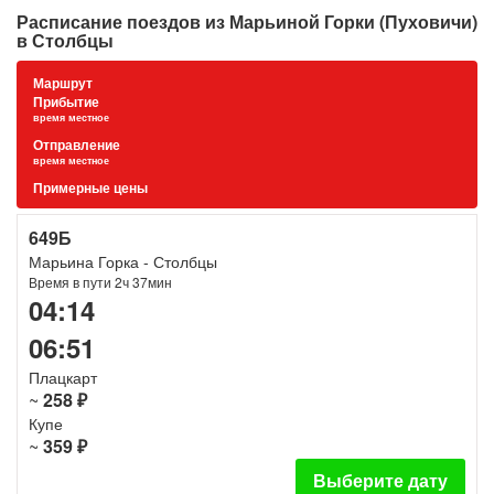
Расписание поездов из Марьиной Горки (Пуховичи)
в Столбцы
Маршрут
Прибытие
время местное
Отправление
время местное
Примерные цены
649Б
Марьина Горка - Столбцы
Время в пути 2ч 37мин
04:14
06:51
Плацкарт
~
258 ₽
Купе
~
359 ₽
Выберите дату